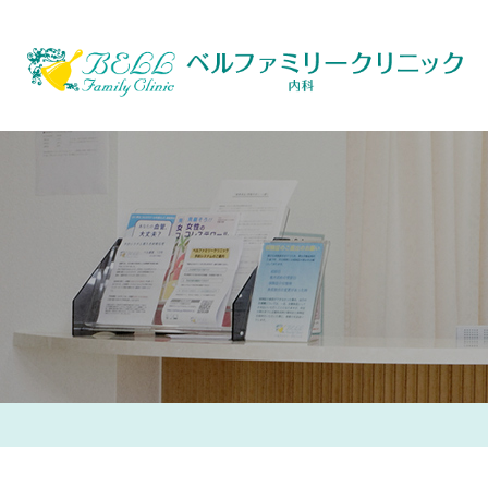
総合診療について
総合内科
生活習慣病外来
各種健康診断
禁煙外来
当院の