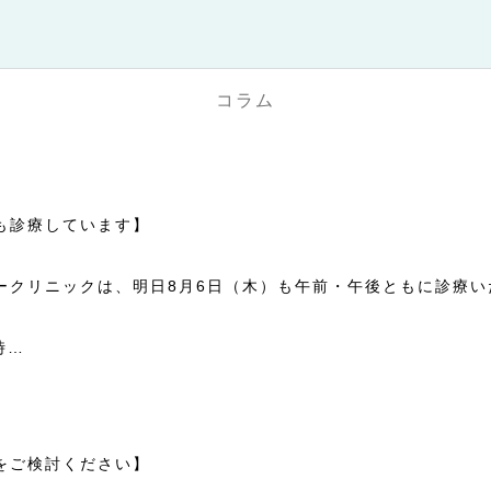
コラム
も診療しています】

ークリニックは、明日8月6日（木）も午前・午後ともに診療いた


時30分

や、お薬・健診結果について相談しておきたいことがある方は
をご検討ください】
