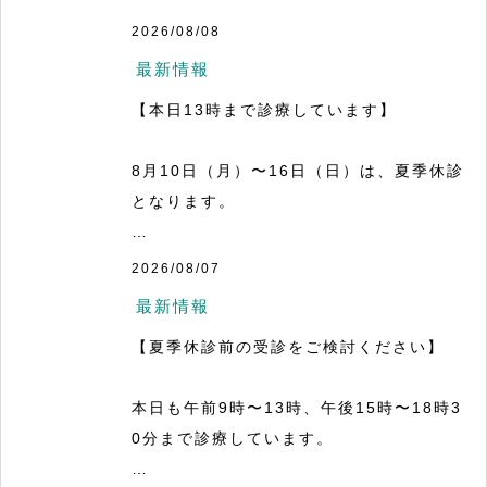
2026/08/08
最新情報
【本日13時まで診療しています】

8月10日（月）〜16日（日）は、夏季休診
となります。

気になる症状がある方や、休診期間中にお
2026/08/07
薬がなくなりそうな方は、本日の受診をご
最新情報
検討ください。

【夏季休診前の受診をご検討ください】

本日は午前9時〜13時まで診療していま
本日も午前9時〜13時、午後15時〜18時3
す。

0分まで診療しています。

生活習慣病や甲状腺、健診結果についての